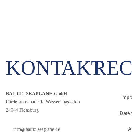
KONTAKT
REC
BALTIC SEAPLANE
GmbH
Imp
Fördepromenade 1a Wasserflugstation
24944 Flensburg
Date
info@baltic-seaplane.de
A