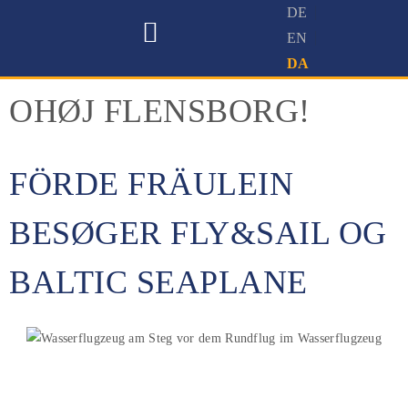
VANDFLYVER-FLYVESKOLE
SIGHTSEEINGFLYVNING I VANDFLYVER
PRØVEFLYVNING MED VANDFLYVER
OHØJ FLENSBORG!
FÖRDE FRÄULEIN
BESØGER FLY&SAIL OG
BALTIC SEAPLANE