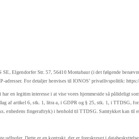
SE, Elgendorfer Str. 57, 56410 Montabaur (i det følgende benævn
-adresser. For detaljer henvises til IONOS’ privatlivspolitik:
https:
i har en legitim interesse i at vise vores hjemmeside så pålideligt s
 af artikel 6, stk. 1, litra a, i GDPR og § 25, stk. 1, i TTDSG, for
eks. enhedens fingeraftryk) i henhold til TTDSG. Samtykket kan til e
udbyder. Dette er en kontrakt, der er foreskrevet i databeskyttelse