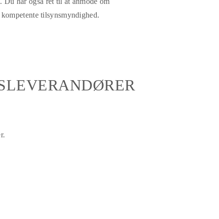
n. Du har også ret til at anmode om
en kompetente tilsynsmyndighed.
TSLEVERANDØRER
r.