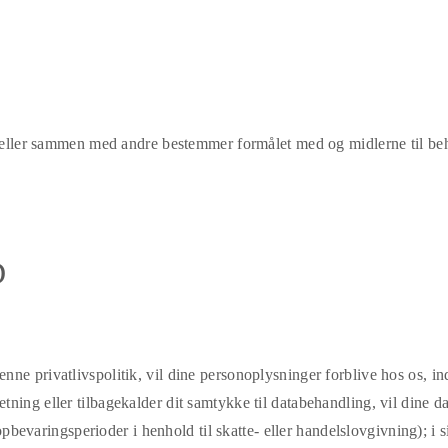
ne eller sammen med andre bestemmer formålet med og midlerne til be
D
ne privatlivspolitik, vil dine personoplysninger forblive hos os, i
ing eller tilbagekalder dit samtykke til databehandling, vil dine da
 opbevaringsperioder i henhold til skatte- eller handelslovgivning); i s