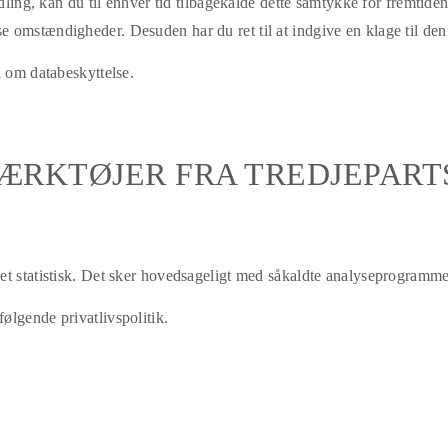
ndling, kan du til enhver tid tilbagekalde dette samtykke for fremtide
e omstændigheder. Desuden har du ret til at indgive en klage til d
l om databeskyttelse.
ÆRKTØJER FRA TREDJEPAR
et statistisk. Det sker hovedsageligt med såkaldte analyseprogramme
ølgende privatlivspolitik.