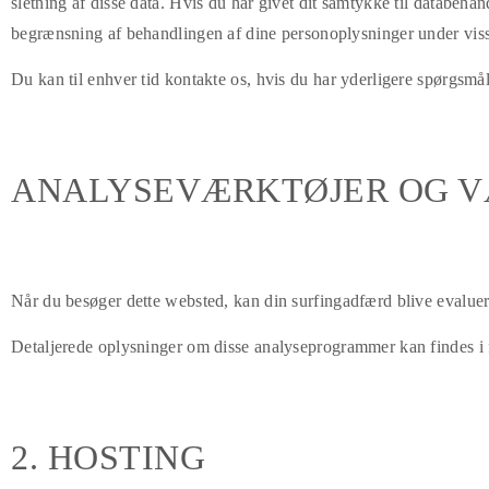
sletning af disse data. Hvis du har givet dit samtykke til databeha
begrænsning af behandlingen af dine personoplysninger under viss
Du kan til enhver tid kontakte os, hvis du har yderligere spørgsmå
ANALYSEVÆRKTØJER OG V
Når du besøger dette websted, kan din surfingadfærd blive evaluer
Detaljerede oplysninger om disse analyseprogrammer kan findes i f
2. HOSTING