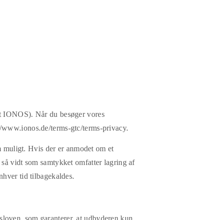
t IONOS). Når du besøger vores
//www.ionos.de/terms-gtc/terms-privacy.
om muligt. Hvis der er anmodet om et
 så vidt som samtykket omfatter lagring af
nhver tid tilbagekaldes.
sloven, som garanterer, at udbyderen kun