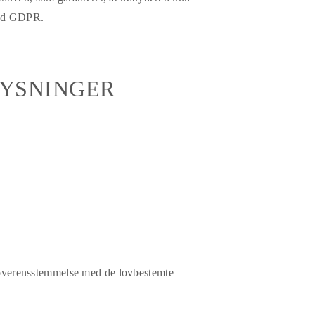
med GDPR.
LYSNINGER
 i overensstemmelse med de lovbestemte