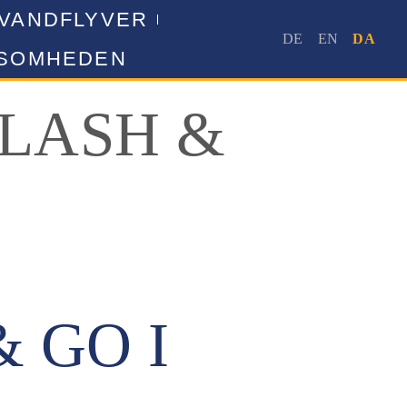
 VANDFLYVER
KSOMHEDEN
PLASH &
& GO I