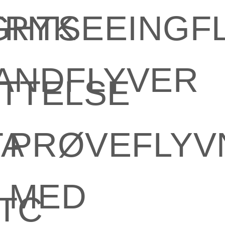
TRYK
GHTSEEINGF
VANDFLYVER
TTELSE
TA
PRØVEFLYV
MED
TC