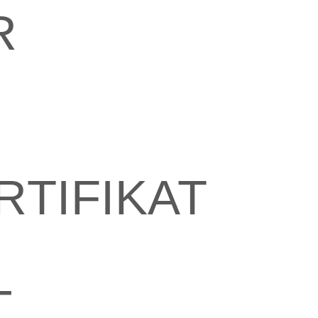
R
TIFIKAT
-