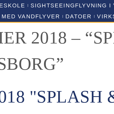
VESKOLE
SIGHTSEEINGFLYVNING I
 MED VANDFLYVER
DATOER
VIR
ER 2018 – “S
NSBORG”
018 "SPLASH 