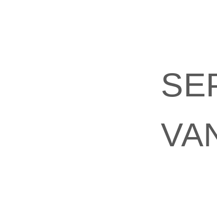
SEP
VA