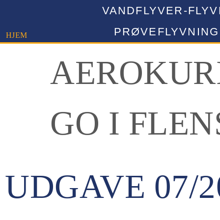
VANDFLYVER-FLY
PRØVEFLYVNING
HJEM
AEROKURI
GO I FLE
UDGAVE 07/2