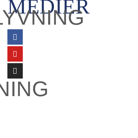
MEDIER
LYVNING
NING