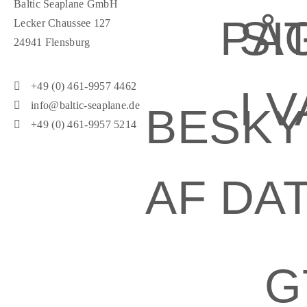
Baltic Seaplane GmbH
PÅ
SI
Lecker Chaussee 127
24941 Flensburg
+49 (0) 461-9957 4462
I 
info@baltic-seaplane.de
BESKY
+49 (0) 461-9957 5214
AF DA
G